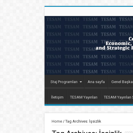
Staj Programları
Ana sayfa
Genel Başka
İletişim
TESAM Yayınları
TESAM Yayınları
Home
/
Tag Archives: İşsizlik