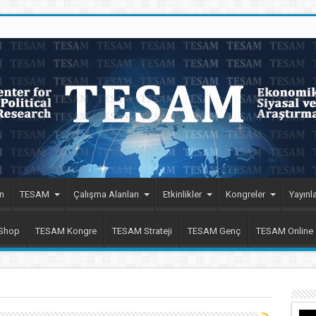
n
TESAM
Çalışma Alanları
Etkinlikler
Kongreler
Yayınla
 Shop
TESAM Kongre
TESAM Strateji
TESAM Genç
TESAM Online