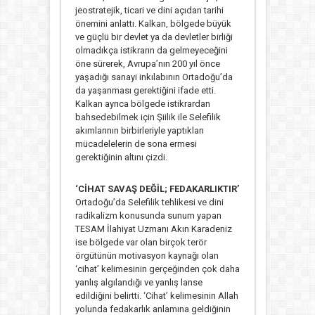
jeostratejik, ticari ve dini açıdan tarihi
önemini anlattı. Kalkan, bölgede büyük
ve güçlü bir devlet ya da devletler birliği
olmadıkça istikrarın da gelmeyeceğini
öne sürerek, Avrupa’nın 200 yıl önce
yaşadığı sanayi inkılabının Ortadoğu’da
da yaşanması gerektiğini ifade etti.
Kalkan ayrıca bölgede istikrardan
bahsedebilmek için Şiilik ile Selefilik
akımlarının birbirleriyle yaptıkları
mücadelelerin de sona ermesi
gerektiğinin altını çizdi.
‘CİHAT SAVAŞ DEĞİL; FEDAKARLIKTIR’
Ortadoğu’da Selefilik tehlikesi ve dini
radikalizm konusunda sunum yapan
TESAM İlahiyat Uzmanı Akın Karadeniz
ise bölgede var olan birçok terör
örgütünün motivasyon kaynağı olan
‘cihat’ kelimesinin gerçeğinden çok daha
yanlış algılandığı ve yanlış lanse
edildiğini belirtti. ‘Cihat’ kelimesinin Allah
yolunda fedakarlık anlamına geldiğinin