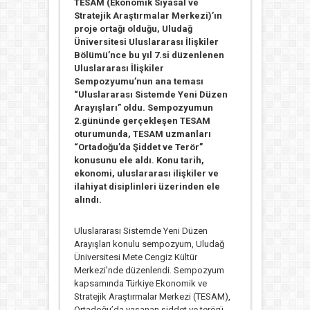
TESAM (Ekonomik Siyasal ve
Stratejik Araştırmalar Merkezi)’ın
proje ortağı olduğu, Uludağ
Üniversitesi Uluslararası İlişkiler
Bölümü’nce bu yıl 7.si düzenlenen
Uluslararası İlişkiler
Sempozyumu’nun ana teması
“Uluslararası Sistemde Yeni Düzen
Arayışları” oldu. Sempozyumun
2.gününde gerçekleşen TESAM
oturumunda, TESAM uzmanları
“Ortadoğu’da Şiddet ve Terör”
konusunu ele aldı. Konu tarih,
ekonomi, uluslararası ilişkiler ve
ilahiyat disiplinleri üzerinden ele
alındı.
Uluslararası Sistemde Yeni Düzen
Arayışları konulu sempozyum, Uludağ
Üniversitesi Mete Cengiz Kültür
Merkezi’nde düzenlendi. Sempozyum
kapsamında Türkiye Ekonomik ve
Stratejik Araştırmalar Merkezi (TESAM),
Ortadoğu’da yaşanan şiddet ve terörü