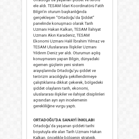
ele aldı. TESAM İdari Koordinatörü Fatih
Bilgin’in oturum başkanlığında
gerçekleşen “Ortadoğu’da Şiddet”
panelinde konuşmacı olarak Tarih
Uzmanı Hakan Kalkan, TESAM İlahiyat
Uzmanı Akın Karadeniz, TESAM
Ekonomi Uzmanı Halil İbrahim Yılmaz ve
TESAM Uluslararası İlişkiler Uzmanı
Yıldırım Deniz yer aldı. Oturumun açılış
konuşmasını yapan Bilgin, dünyadaki
egemen güçlerin yeni sistem
arayışlarında Ortadoğu’yu şiddet ve
terörizm aracılığıyla şekillendirmeye
çalıştıklarına dikkat çekerek, bölgedeki
şiddet olaylarını tarih, ekonomi,
uluslararası ilişkiler ve ilahiyat disiplinleri
açısından ayrı ayrı incelemenin
gerekliliğine vurgu yaptı.
ORTADOĞU’DA SANAYİ İNKILABI
Ortadoğu’da yaşanan şiddeti tarihi
boyutuyla ele alan Tarih Uzmanı Hakan
Kalkan, öncelikle bölgenin stratejik,