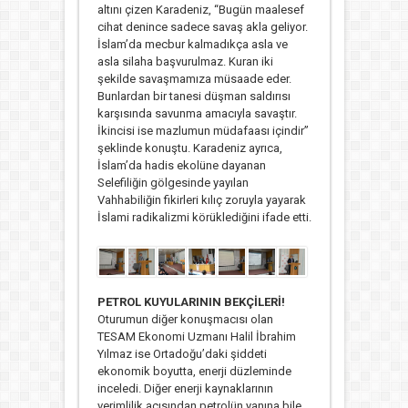
altını çizen Karadeniz, “Bugün maalesef
cihat denince sadece savaş akla geliyor.
İslam’da mecbur kalmadıkça asla ve
asla silaha başvurulmaz. Kuran iki
şekilde savaşmamıza müsaade eder.
Bunlardan bir tanesi düşman saldırısı
karşısında savunma amacıyla savaştır.
İkincisi ise mazlumun müdafaası içindir”
şeklinde konuştu. Karadeniz ayrıca,
İslam’da hadis ekolüne dayanan
Selefiliğin gölgesinde yayılan
Vahhabiliğin fikirleri kılıç zoruyla yayarak
İslami radikalizmi körüklediğini ifade etti.
PETROL KUYULARININ BEKÇİLERİ!
Oturumun diğer konuşmacısı olan
TESAM Ekonomi Uzmanı Halil İbrahim
Yılmaz ise Ortadoğu’daki şiddeti
ekonomik boyutta, enerji düzleminde
inceledi. Diğer enerji kaynaklarının
verimlilik açısından petrolün yanına bile