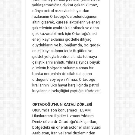
yaklaşamadığına dikkat çeken Yılmaz,
dünya petrol rezervlerinin yarıdan
fazlasının Ortadoğu’da bulunduğunun
altını çizerek, küresel aktörlerin ve enerji
şirketlerinin ayakta kalabilmek ve daha
çok kazanabilmek için Ortadoğu’daki
enerji kaynaklarına şiddetle ihtiyaç
duyduklarını ve bu bağlamda, bölgedeki
enerji kaynaklarını terör örgütleri ve
şiddet yoluyla kontrol altında tutmaya
çalıştıklarını anlattı. Yılmaz ayrıca büyük
güçlerin bölgede bulunmalarının bir
başka nedeninin de silah satışların
olduğunu söyleyen Yılmaz, Ortadoğu
krallarının lüks hayat karşılığında petrol
kuyularının bekçiliğini yaptığını ifade etti.
ORTADOĞU’NUN KATALİZÖRLERİ
Oturumda son konuşmacı TESAM
Uluslararası İlişkiler Uzmanı Yıldırım
Deniz söz aldı. Ortadoğu’daki şartları,
bölgedeki en önemli aktörler olan Suudi
Arabistan, İran ve İsrail düzleminden