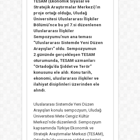
TESAM (Ekonomik Siyasal ve
Stratejik Araştırmalar Merkezi)’ın
proje ortağı olduğu, Uludağ
Üniversitesi Uluslararası İlişkiler
Bölümü’nce bu yıl 7.si düzenlenen
Uluslararası İlişkiler
Sempozyumu’nun ana teması
“Uluslararası Sistemde Yeni Düzen
Arayışları” oldu. Sempozyumun
2.gününde gerçekleşen TESAM
oturumunda, TESAM uzmanları
“Ortadoğu’da Şiddet ve Terör”
konusunu ele aldı. Konu tarih,
ekonomi, uluslararası ilişkiler ve
ilahiyat disiplinleri üzerinden ele
alındı.
Uluslararası Sistemde Yeni Düzen
Arayışları konulu sempozyum, Uludağ
Üniversitesi Mete Cengiz Kültür
Merkezi’nde düzenlendi. Sempozyum
kapsamında Türkiye Ekonomik ve
Stratejik Araştırmalar Merkezi (TESAM),
Ortadoğu’da yaşanan şiddet ve terörü