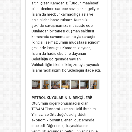
altını çizen Karadeniz, “Bugün maalesef
cihat denince sadece savaş akla geliyor.
İslam’da mecbur kalmadıkça asla ve
asla silaha başvurulmaz. Kuran iki
şekilde savaşmamıza müsaade eder.
Bunlardan bir tanesi düşman saldırısı
karşısında savunma amacıyla savaştır.
İkincisi ise mazlumun müdafaası içindir”
şeklinde konuştu. Karadeniz ayrıca,
İslam’da hadis ekolüne dayanan
Selefiliğin gölgesinde yayılan
Vahhabiliğin fikirleri kılıç zoruyla yayarak
İslami radikalizmi körüklediğini ifade etti.
PETROL KUYULARININ BEKÇİLERİ!
Oturumun diğer konuşmacısı olan
TESAM Ekonomi Uzmanı Halil İbrahim
Yılmaz ise Ortadoğu’daki şiddeti
ekonomik boyutta, enerji düzleminde
inceledi. Diğer enerji kaynaklarının
verimlilik açısından petrolün yanına bile