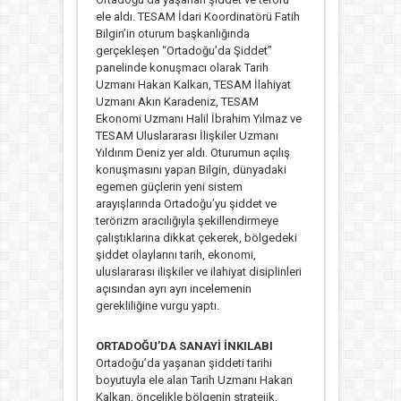
ele aldı. TESAM İdari Koordinatörü Fatih
Bilgin’in oturum başkanlığında
gerçekleşen “Ortadoğu’da Şiddet”
panelinde konuşmacı olarak Tarih
Uzmanı Hakan Kalkan, TESAM İlahiyat
Uzmanı Akın Karadeniz, TESAM
Ekonomi Uzmanı Halil İbrahim Yılmaz ve
TESAM Uluslararası İlişkiler Uzmanı
Yıldırım Deniz yer aldı. Oturumun açılış
konuşmasını yapan Bilgin, dünyadaki
egemen güçlerin yeni sistem
arayışlarında Ortadoğu’yu şiddet ve
terörizm aracılığıyla şekillendirmeye
çalıştıklarına dikkat çekerek, bölgedeki
şiddet olaylarını tarih, ekonomi,
uluslararası ilişkiler ve ilahiyat disiplinleri
açısından ayrı ayrı incelemenin
gerekliliğine vurgu yaptı.
ORTADOĞU’DA SANAYİ İNKILABI
Ortadoğu’da yaşanan şiddeti tarihi
boyutuyla ele alan Tarih Uzmanı Hakan
Kalkan, öncelikle bölgenin stratejik,