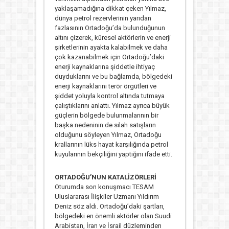
yaklaşamadığına dikkat çeken Yılmaz,
dünya petrol rezervlerinin yarıdan
fazlasının Ortadoğu’da bulunduğunun
altını çizerek, küresel aktörlerin ve enerji
şirketlerinin ayakta kalabilmek ve daha
çok kazanabilmek için Ortadoğu’daki
enerji kaynaklarına şiddetle ihtiyaç
duyduklarını ve bu bağlamda, bölgedeki
enerji kaynaklarını terör örgütleri ve
şiddet yoluyla kontrol altında tutmaya
çalıştıklarını anlattı. Yılmaz ayrıca büyük
güçlerin bölgede bulunmalarının bir
başka nedeninin de silah satışların
olduğunu söyleyen Yılmaz, Ortadoğu
krallarının lüks hayat karşılığında petrol
kuyularının bekçiliğini yaptığını ifade etti.
ORTADOĞU’NUN KATALİZÖRLERİ
Oturumda son konuşmacı TESAM
Uluslararası İlişkiler Uzmanı Yıldırım
Deniz söz aldı. Ortadoğu’daki şartları,
bölgedeki en önemli aktörler olan Suudi
Arabistan, İran ve İsrail düzleminden