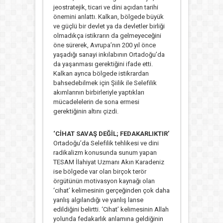
jeostratejik, ticari ve dini açıdan tarihi
önemini anlattı. Kalkan, bölgede büyük
ve güçlü bir devlet ya da devletler birliği
olmadıkça istikrarın da gelmeyeceğini
öne sürerek, Avrupa’nın 200 yıl önce
yaşadığı sanayi inkılabının Ortadoğu’da
da yaşanması gerektiğini ifade etti.
Kalkan ayrıca bölgede istikrardan
bahsedebilmek için Şiilik ile Selefilik
akımlarının birbirleriyle yaptıkları
mücadelelerin de sona ermesi
gerektiğinin altını çizdi.
‘CİHAT SAVAŞ DEĞİL; FEDAKARLIKTIR’
Ortadoğu’da Selefilik tehlikesi ve dini
radikalizm konusunda sunum yapan
TESAM İlahiyat Uzmanı Akın Karadeniz
ise bölgede var olan birçok terör
örgütünün motivasyon kaynağı olan
‘cihat’ kelimesinin gerçeğinden çok daha
yanlış algılandığı ve yanlış lanse
edildiğini belirtti. ‘Cihat’ kelimesinin Allah
yolunda fedakarlık anlamına geldiğinin