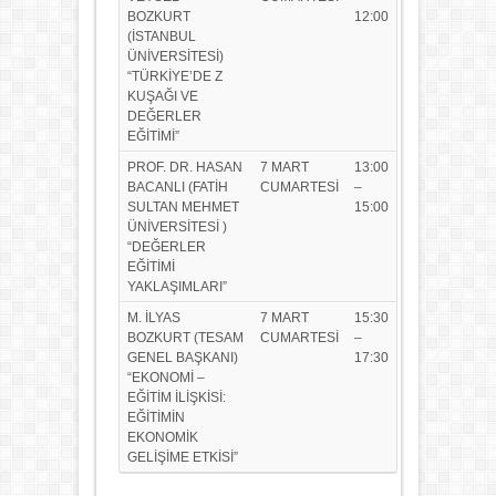
BOZKURT
12:00
(İSTANBUL
ÜNİVERSİTESİ)
“TÜRKİYE’DE Z
KUŞAĞI VE
DEĞERLER
EĞİTİMİ”
PROF. DR. HASAN
7 MART
13:00
BACANLI (FATİH
CUMARTESİ
–
SULTAN MEHMET
15:00
ÜNİVERSİTESİ )
“DEĞERLER
EĞİTİMİ
YAKLAŞIMLARI”
M. İLYAS
7 MART
15:30
BOZKURT (TESAM
CUMARTESİ
–
GENEL BAŞKANI)
17:30
“EKONOMİ –
EĞİTİM İLİŞKİSİ:
EĞİTİMİN
EKONOMİK
GELİŞİME ETKİSİ”