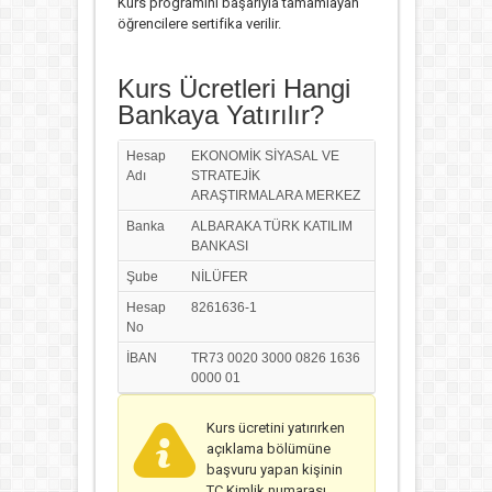
Kurs programını başarıyla tamamlayan
öğrencilere sertifika verilir.
Kurs Ücretleri Hangi
Bankaya Yatırılır?
Hesap
EKONOMİK SİYASAL VE
Adı
STRATEJİK
ARAŞTIRMALARA MERKEZ
Banka
ALBARAKA TÜRK KATILIM
BANKASI
Şube
NİLÜFER
Hesap
8261636-1
No
İBAN
TR73 0020 3000 0826 1636
0000 01
Kurs ücretini yatırırken
açıklama bölümüne
başvuru yapan kişinin
TC Kimlik numarası,