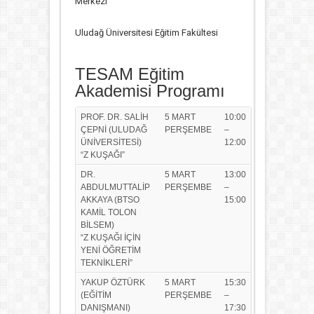
Merkezi
Uludağ Üniversitesi Eğitim Fakültesi
TESAM Eğitim
Akademisi Programı
PROF. DR. SALİH
5 MART
10:00
ÇEPNİ (ULUDAĞ
PERŞEMBE
–
ÜNİVERSİTESİ)
12:00
“Z KUŞAĞI”
DR.
5 MART
13:00
ABDULMUTTALİP
PERŞEMBE
–
AKKAYA (BTSO
15:00
KAMİL TOLON
BİLSEM)
“Z KUŞAĞI İÇİN
YENİ ÖĞRETİM
TEKNİKLERİ”
YAKUP ÖZTÜRK
5 MART
15:30
(EĞİTİM
PERŞEMBE
–
DANIŞMANI)
17:30