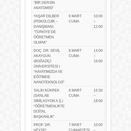
“BİR DERSİN
ANATOMİSİ”
YAŞAR DİLBER
6 MART
10:00
(PİSKOLOJİK –
CUMA
–
DANIŞMAN)
12:00
“TÜRKİYE’DE
ÖĞRETMEN
OLMAK”
DOÇ. DR. SEVİL
6 MART
14:00
AKAYGÜN
CUMA
–
(BOĞAZİÇİ
16:00
ÜNİVERSİTESİ )
“HAYATIMIZDA VE
EĞİTİMDE
NANOTEKNOLOJİ”
SALİH KÜKREK
6 MART
16:30
(SANLAB
CUMA
–
SİMİLASYON A.Ş.)
18:00
“ÖĞRETMENLİKTE
DİJİTAL
BAŞKANLIK”
PROF. DR.
7 MART
10:00
VEYSEL
CUMARTESİ
–