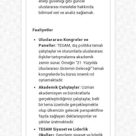
enerji güvenliği gibi güncel
uluslararası meseleler hakkında
bilimsel veri ve analiz sağlamak.
Faaliyetler
Uluslararası Kongreler ve
Paneller:
TESAM, dış politika temalı
çalıştaylar ve oturumlarla uluslararası
ilişkiler tartışmalarına akademik
zemin sunar. Örneğin
“21. Yüzyılda
Uluslararası Sistemin Geleceği”
temalı
kongrelerde bu kürsü önemli rol
oynamaktadır.
Akademik Çalıştaylar:
Uzman
akademisyen ve bürokratlarla
gerçekleştirdiğimiz çalıştaylar, belli
bir tema üzerinde gerçekleşmekte
olup ülkemizin gelecek perspektifine
fayda sağlayan deklarasyonlar ve
çıktılar üretmektedir.
TESAM Siyaset ve Liderlik
Okulları:
Gençlerin siyaset ve liderlik