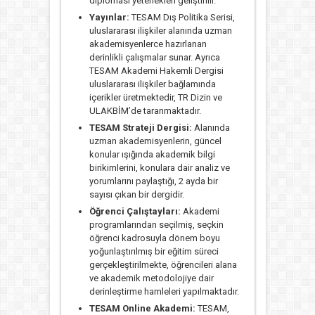
diplomasi yetenekleri geliştirilir.
Yayınlar:
TESAM Dış Politika Serisi,
uluslararası ilişkiler alanında uzman
akademisyenlerce hazırlanan
derinlikli çalışmalar sunar. Ayrıca
TESAM Akademi Hakemli Dergisi
uluslararası ilişkiler bağlamında
içerikler üretmektedir, TR Dizin ve
ULAKBİM’de taranmaktadır.
TESAM Strateji Dergisi:
Alanında
uzman akademisyenlerin, güncel
konular ışığında akademik bilgi
birikimlerini, konulara dair analiz ve
yorumlarını paylaştığı, 2 ayda bir
sayısı çıkan bir dergidir.
Öğrenci Çalıştayları:
Akademi
programlarından seçilmiş, seçkin
öğrenci kadrosuyla dönem boyu
yoğunlaştırılmış bir eğitim süreci
gerçekleştirilmekte, öğrencileri alana
ve akademik metodolojiye dair
derinleştirme hamleleri yapılmaktadır.
TESAM Online Akademi:
TESAM,