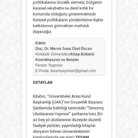
politikalarına öncelik vermesi, bölgenin
küresel rekabette ne denli kritik bir
konumda olduğunu göstermektedir.
Küresel politikaların yönelimlerine ilişkin
katkılarınızı görmekten mutluluk
duyacağız.
Editör
Doç. Dr. Merve Suna Özel Özcan
Kırıkkale Üniversitesi
Kitap Bölümü
Koordinasyon ve İletişim
Ferzan Taşpınar
E-Posta: tesamyayinlari@gmail.com
DETAYLAR
Kitabın, “Üniversiteler Arası Kurul
Başkanlığı (ÜAK)”nın Doçentlik Başvuru
Şartlarında belirttiği tanımdaki “Tanınmış
Uluslararası Yayınevi” şartlarına haiz (En
az beş yıl uluslararası düzeyde düzenli
faaliyet yürüten, yayımladığı kitaplar
dünyanın bilinen üniversitelerinin
kataloglarında yer alan)
TESAM