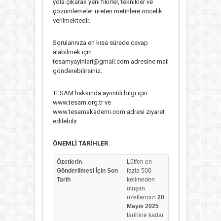
yola çıkarak yeni fikirler, teknikler ve
çözümlemeler üreten metinlere öncelik
verilmektedir.
Sorularınıza en kısa sürede cevap
alabilmek için
tesamyayinlari@gmail.com adresine mail
gönderebilirsiniz.
TESAM hakkında ayrıntılı bilgi için
www.tesam.org.tr ve
www.tesamakademi.com adresi ziyaret
edilebilir.
ÖNEMLİ TARİHLER
Özetlerin
Lütfen en
Gönderilmesi İçin Son
fazla 500
Tarih
kelimeden
oluşan
özetlerinizi
20
Mayıs 2025
tarihine kadar