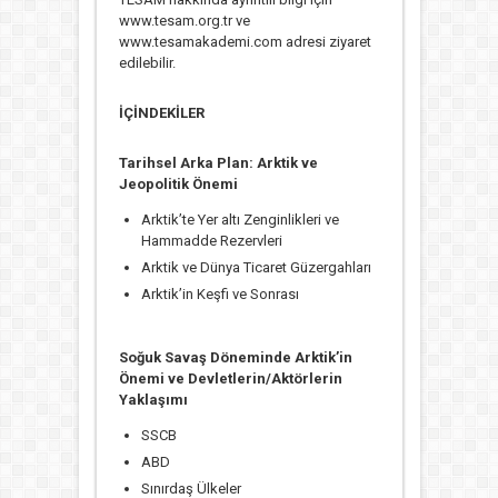
www.tesam.org.tr ve
www.tesamakademi.com adresi ziyaret
edilebilir.
İÇİNDEKİLER
Tarihsel Arka Plan: Arktik ve
Jeopolitik Önemi
Arktik’te Yer altı Zenginlikleri ve
Hammadde Rezervleri
Arktik ve Dünya Ticaret Güzergahları
Arktik’in Keşfi ve Sonrası
Soğuk Savaş Döneminde Arktik’in
Önemi ve Devletlerin/Aktörlerin
Yaklaşımı
SSCB
ABD
Sınırdaş Ülkeler