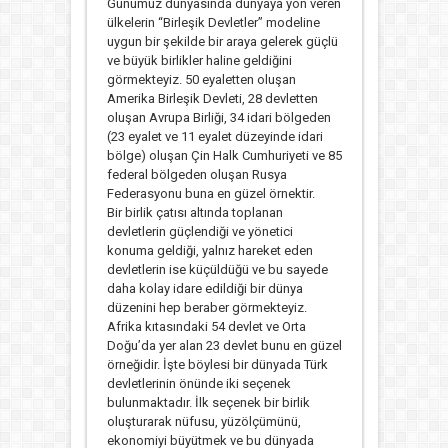
Günümüz dünyasında dünyaya yön veren
ülkelerin “Birleşik Devletler” modeline
uygun bir şekilde bir araya gelerek güçlü
ve büyük birlikler haline geldiğini
görmekteyiz. 50 eyaletten oluşan
Amerika Birleşik Devleti, 28 devletten
oluşan Avrupa Birliği, 34 idari bölgeden
(23 eyalet ve 11 eyalet düzeyinde idari
bölge) oluşan Çin Halk Cumhuriyeti ve 85
federal bölgeden oluşan Rusya
Federasyonu buna en güzel örnektir.
Bir birlik çatısı altında toplanan
devletlerin güçlendiği ve yönetici
konuma geldiği, yalnız hareket eden
devletlerin ise küçüldüğü ve bu sayede
daha kolay idare edildiği bir dünya
düzenini hep beraber görmekteyiz.
Afrika kıtasındaki 54 devlet ve Orta
Doğu’da yer alan 23 devlet bunu en güzel
örneğidir. İşte böylesi bir dünyada Türk
devletlerinin önünde iki seçenek
bulunmaktadır. İlk seçenek bir birlik
oluşturarak nüfusu, yüzölçümünü,
ekonomiyi büyütmek ve bu dünyada