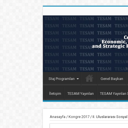
Staj Programları
Genel Başkan
İletişim
TESAM Yayınları
TESAM Yayınları
Anasayfa
/
Kongre 2017
/
II. Uluslararası Sosy