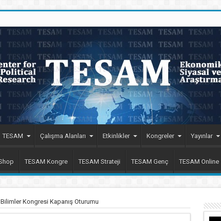
TESAM
Çalışma Alanları
Etkinlikler
Kongreler
Yayınlar
 Shop
TESAM Kongre
TESAM Strateji
TESAM Genç
TESAM Online
al Bilimler Kongresi Kapanış Oturumu