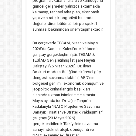
programlar; karar alıcılara ve kamuoyuna
güncel gelişmeleri yalnızca aktarmakla
kalmayıp, tarihsel arka plan, ekonomik
yapı ve stratejik öngörüyü bir arada
değerlendiren bütüncül bir perspektif
sunması bakımından önem taşımaktadır.
Bu çerçevede TESAM, Nisan ve Mayıs
2026’da Çamlıca Kulesi’nde iki önemli
çalıştay gerçekleştirmiştir. TESAM &
TESİAD Genişletilmiş İstişare Heyeti
Çalıştayı (26 Nisan 2026), Dr. İlyas
Bozkurt moderatörlüğünde küresel güç
dengesi, savunma doktrini, ABD’nin
bölgesel gerilimi, ekonomik dönüşüm ve
jeopolitik kırılmalar gibi başlıkları
alanında uzman isimlerle ele almıştır.
Mayıs ayında ise Dr. Uğur Tarçın’ın
katkılarıyla “NATO Projeleri ve Savunma
Sanayii: Fırsatlar ve Stratejik Yaklaşımlar”
çalıştayı (23 Mayıs 2026)
gerçekleştirilerek Türkiye’nin savunma
sanayiindeki stratejik dönüşümü ve
NATO eksenindeki fırsatlar