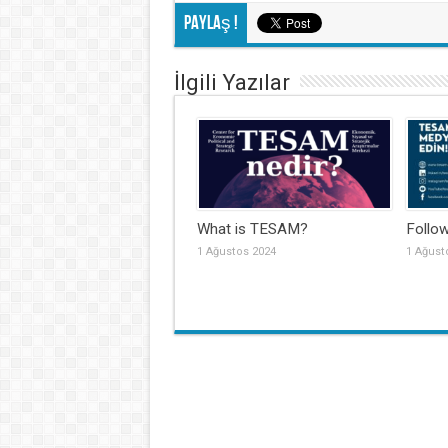
Paylaş !
İlgili Yazılar
What is TESAM?
Follo
1 Ağustos 2024
1 Ağust