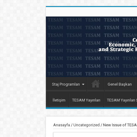
Staj Programları
Genel Başkan
İletişim
TESAM Yayınları
TESAM Yayınları
Anasayfa
/
Uncategorized
/
New Issue of TESAM