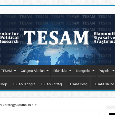
TESAM
Çalışma Alanları
Etkinlikler
Kongreler
Yayınlar
 Shop
TESAM Kongre
TESAM Strateji
TESAM Genç
TESAM Online
 Strategy Journal is out!