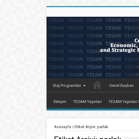
Staj Programları
Genel Başkan
İletişim
TESAM Yayınları
TESAM Yayınları
Anasayfa
/
Etiket Arşivi: parlak