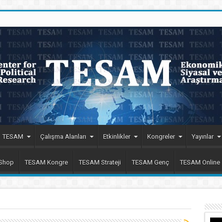
TESAM
Çalışma Alanları
Etkinlikler
Kongreler
Yayınlar
 Shop
TESAM Kongre
TESAM Strateji
TESAM Genç
TESAM Online