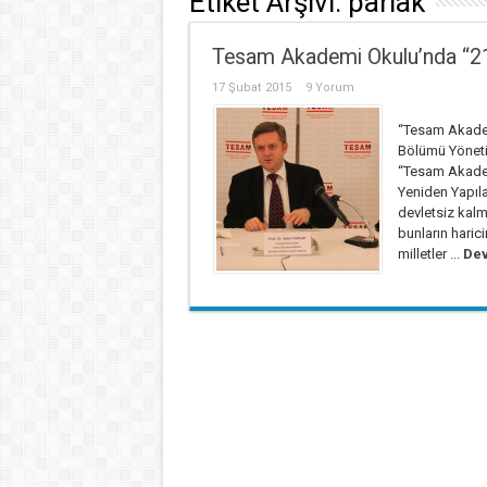
Etiket Arşivi:
parlak
Tesam Akademi Okulu’nda “21.y
17 Şubat 2015
9 Yorum
“Tesam Akadem
Bölümü Yönetim
“Tesam Akademi
Yeniden Yapılan
devletsiz kalm
bunların haric
milletler ...
Dev