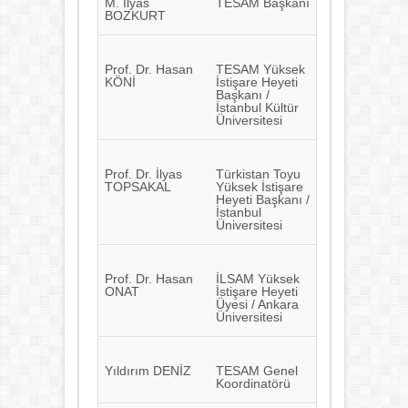
M. İlyas
TESAM Başkanı
BOZKURT
Prof. Dr. Hasan
TESAM Yüksek
KÖNİ
İstişare Heyeti
Başkanı /
İstanbul Kültür
Üniversitesi
Prof. Dr. İlyas
Türkistan Toyu
TOPSAKAL
Yüksek İstişare
Heyeti Başkanı /
İstanbul
Üniversitesi
Prof. Dr. Hasan
İLSAM Yüksek
ONAT
İstişare Heyeti
Üyesi / Ankara
Üniversitesi
Yıldırım DENİZ
TESAM Genel
Koordinatörü