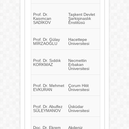
Prof. Dr.
Taşkent Devlet
Kasımcan
Şarkişinaslık
SADİKOV
Enstitüsü
Prof. Dr. Gülay
Hacettepe
MİRZAOĞLU
Üniversitesi
Prof. Dr. Sıddık
Necmettin
KORKMAZ
Erbakan
Üniversitesi
Prof. Dr. Mehmet
Çorum Hitit
EVKURAN
Üniversitesi
Prof. Dr. Abulfez
Üsküdar
SÜLEYMANOV
Üniversitesi
Doç. Dr. Ekrem
Akdeniz