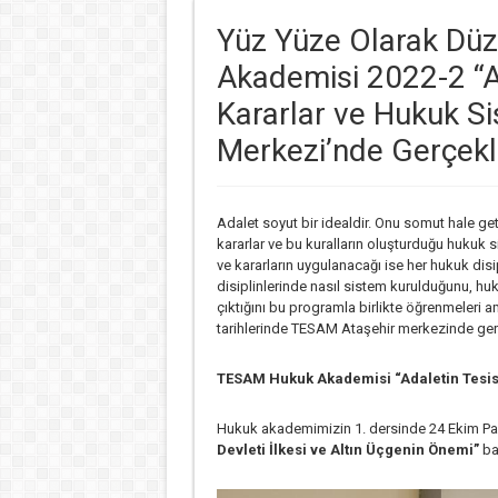
Yüz Yüze Olarak Dü
Akademisi 2022-2 “Ada
Kararlar ve Hukuk S
Merkezi’nde Gerçekl
Adalet soyut bir idealdir. Onu somut hale get
kararlar ve bu kuralların oluşturduğu hukuk s
ve kararların uygulanacağı ise her hukuk disip
disiplinlerinde nasıl sistem kurulduğunu, huk
çıktığını bu programla birlikte öğrenmeler
tarihlerinde TESAM Ataşehir merkezinde ger
TESAM Hukuk Akademisi “Adaletin Tesisi:
Hukuk akademimizin 1. dersinde 24 Ekim Pa
Devleti İlkesi ve Altın Üçgenin Önemi”
baş