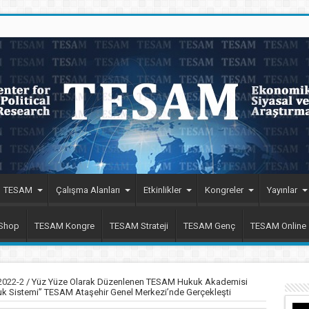
TESAM
Çalışma Alanları
Etkinlikler
Kongreler
Yayınlar
 Shop
TESAM Kongre
TESAM Strateji
TESAM Genç
TESAM Online
2022-2
/
Yüz Yüze Olarak Düzenlenen TESAM Hukuk Akademisi
Hukuk Sistemi” TESAM Ataşehir Genel Merkezi’nde Gerçekleşti