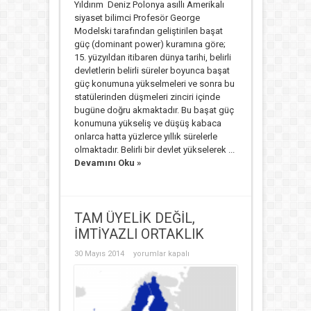
Yıldırım Deniz Polonya asıllı Amerikalı
siyaset bilimci Profesör George
Modelski tarafından geliştirilen başat
güç (dominant power) kuramına göre;
15. yüzyıldan itibaren dünya tarihi, belirli
devletlerin belirli süreler boyunca başat
güç konumuna yükselmeleri ve sonra bu
statülerinden düşmeleri zinciri içinde
bugüne doğru akmaktadır. Bu başat güç
konumuna yükseliş ve düşüş kabaca
onlarca hatta yüzlerce yıllık sürelerle
olmaktadır. Belirli bir devlet yükselerek ...
Devamını Oku »
TAM ÜYELİK DEĞİL,
İMTİYAZLI ORTAKLIK
TAM
30 Mayıs 2014
yorumlar kapalı
ÜYELİK
DEĞİL,
İMTİYAZLI
ORTAKLIK
için