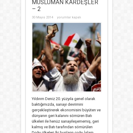
MÜSLÜMAN KARDEŞLER
– 2
MÜSLÜMAN
30 Mayıs 2014
yorumlar kapalı
KARDEŞLER
–
2
için
Yıldırım Deniz 20. yüzyıla genel olarak
baktığımızda, sanayi devrimini
gerçekleştirerek ekonomisini büyüten ve
dünyanın geri kalanını sömüren Batı
ülkeleri ile henüz sanayileşememiş, geri
kalmış ve Batı tarafından sömürülen
Doğu ülkeleri (ki bunların çoğu İslam