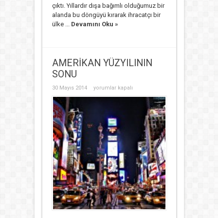
çıktı. Yıllardır dışa bağımlı olduğumuz bir
alanda bu döngüyü kırarak ihracatçı bir
ülke ...
Devamını Oku »
AMERİKAN YÜZYILININ
SONU
AMERİKAN
30 Mayıs 2014
yorumlar kapalı
YÜZYILININ
SONU
için