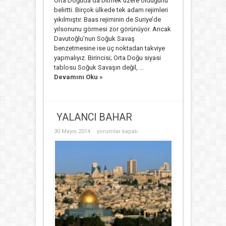
Orta Doğuda da bitmek üzere olduğunu
belirtti. Birçok ülkede tek adam rejimleri
yıkılmıştır. Baas rejiminin de Suriye’de
yılsonunu görmesi zor görünüyor. Ancak
Davutoğlu’nun Soğuk Savaş
benzetmesine ise üç noktadan takviye
yapmalıyız. Birincisi; Orta Doğu siyasi
tablosu Soğuk Savaşın değil, ...
Devamını Oku »
YALANCI BAHAR
YALANCI
30 Mayıs 2014
yorumlar kapalı
BAHAR
için