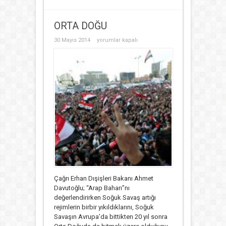
ORTA DOĞU
ORTA
30 Mayıs 2014
yorumlar kapalı
DOĞU
için
Çağrı Erhan Dışişleri Bakanı Ahmet
Davutoğlu; “Arap Baharı”nı
değerlendirirken Soğuk Savaş artığı
rejimlerin birbir yıkıldıklarını, Soğuk
Savaşın Avrupa’da bittikten 20 yıl sonra