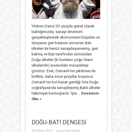
Yıldırım Deniz 20. yüzyıla genel olarak
baktığımızda, sanayi devrimini
gerçekleştirerek ekonomisini büyüten ve
dünyanın geri kalanını sömüren Batı
ülkeleri ile henüz sanayileşememiş, geri
kalmış ve Batı tarafından sömürülen
Doğu ülkeleri (ki bunların çoğu İslam
ülkeleridir) arasındaki mücadeleyi
görürüz. Evet, Osmanlı’nın yıkılması ile
birlikte, daha önce yüzyıllar boyunca
Osmanlı’nın kol kanat gerdiği Orta Doğu
coğrafyasında sanayileşmiş Batılı ülkeler
hâkimiyet kurmuşlardı. İşte ...
Devamını
Oku »
DOĞU-BATI DENGESİ
DOĞU-
30 Mayıs 2014
yorumlar kapalı