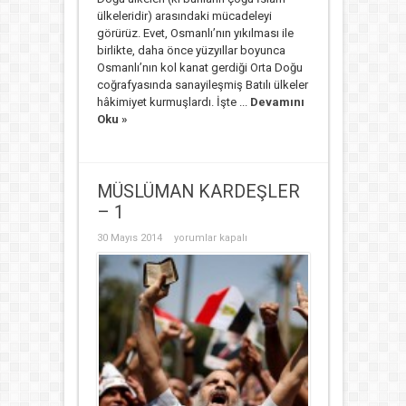
ülkeleridir) arasındaki mücadeleyi
görürüz. Evet, Osmanlı’nın yıkılması ile
birlikte, daha önce yüzyıllar boyunca
Osmanlı’nın kol kanat gerdiği Orta Doğu
coğrafyasında sanayileşmiş Batılı ülkeler
hâkimiyet kurmuşlardı. İşte ...
Devamını
Oku »
MÜSLÜMAN KARDEŞLER
– 1
MÜSLÜMAN
30 Mayıs 2014
yorumlar kapalı
KARDEŞLER
–
1
için