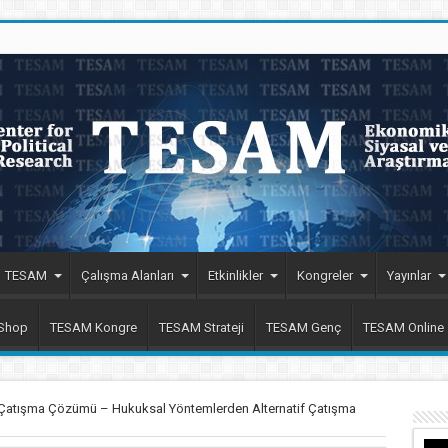
TESAM
Çalışma Alanları
Etkinlikler
Kongreler
Yayınlar
 Shop
TESAM Kongre
TESAM Strateji
TESAM Genç
TESAM Online
sı Çatışma Çözümü – Hukuksal Yöntemlerden Alternatif Çatışma