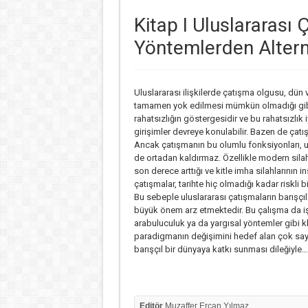
Kitap I Uluslararas
Yöntemlerden Alter
Uluslararası ilişkilerde çatışma olgusu, dün
tamamen yok edilmesi mümkün olmadığı gibi 
rahatsızlığın göstergesidir ve bu rahatsızlık
girişimler devreye konulabilir. Bazen de çatışm
Ancak çatışmanın bu olumlu fonksiyonları, ul
de ortadan kaldırmaz. Özellikle modern silah 
son derece arttığı ve kitle imha silahlarının
çatışmalar, tarihte hiç olmadığı kadar riskli bi
Bu sebeple uluslararası çatışmaların barışçı
büyük önem arz etmektedir. Bu çalışma da iş
arabuluculuk ya da yargısal yöntemler gibi k
paradigmanın değişimini hedef alan çok sayıd
barışçıl bir dünyaya katkı sunması dileğiyle…
Editör
Muzaffer Ercan Yılmaz