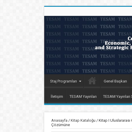
Staj Programları
Genel Başkan
İletişim
TESAM Yayınları
TESAM Yayınları
Anasayfa
/
Kitap Kataloğu
/
Kitap I Uluslarara
Çözümüne