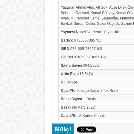
Yazarlar
Ahmet Ateş, Ali Gök, Ayşe Dilek Öğre
Şebnem Öztemel, Kemal Gökçay, Kemal Olçar,
Ayas, Muhammet Cemal Şahinoğlu, Muhammet
Baykal, Serdar Çukur, Sezai Özçelik, Sezgin
Yayınevi
Nobel Akademik Yayıncılık
Barkod
9786057365705
ISBN
978-605-73657-0-5
E-ISBN
978-605-73657-1-2
Sayfa Sayısı
304 Sayfa
Ürün Ebatı
16,5×24
Dil
Türkçe
Kağıt/Renk
Kitap Kağıdı / Tek Renk
Baskı Sayısı
1. Baskı
Baskı Yılı
Mart, 2022
Kapak/Renk
Karton Kapak
Paylaş !