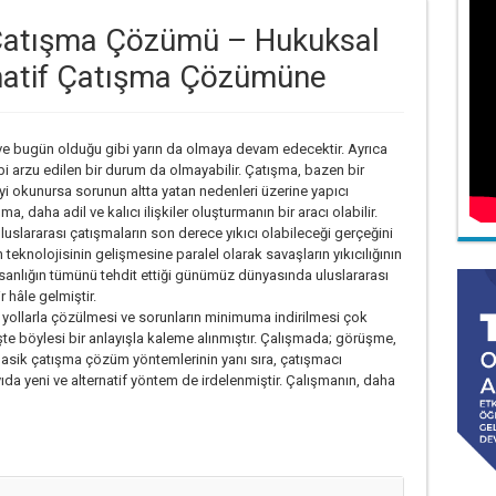
ı Çatışma Çözümü – Hukuksal
natif Çatışma Çözümüne
 ve bugün olduğu gibi yarın da olmaya devam edecektir. Ayrıca
arzu edilen bir durum da olmayabilir. Çatışma, bazen bir
 iyi okunursa sorunun altta yatan nedenleri üzerine yapıcı
a, daha adil ve kalıcı ilişkiler oluşturmanın bir aracı olabilir.
uslararası çatışmaların son derece yıkıcı olabileceği gerçeğini
teknolojisinin gelişmesine paralel olarak savaşların yıkıcılığının
 insanlığın tümünü tehdit ettiği günümüz dünyasında uluslararası
r hâle gelmiştir.
l yollarla çözülmesi ve sorunların minimuma indirilmesi çok
te böylesi bir anlayışla kaleme alınmıştır. Çalışmada; görüşme,
lasik çatışma çözüm yöntemlerinin yanı sıra, çatışmacı
a yeni ve alternatif yöntem de irdelenmiştir. Çalışmanın, daha