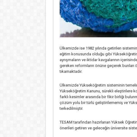
Ülkemizde ise 1982 yılında getirilen sistemi
eğitim konusunda olduğu gibi Yükseköğretim 
ayrışmaların ve iktidar kavgalarının içerisi
gereken reformların önüne geçerek bunları 
tıkamaktadır.
Ülkemizde Yükseköğretim sisteminin temelini 
Yükseköğretim Kanunu, sürekli eleştirilere 
farklı kesimler arasında bir fikir birliği bul
çözüm yolu bir türlü geliştirilememiş ve Yük
terkedilmiştir.
TESAM tarafından hazırlanan Yüksek Öğretim
önerileri getiren ve geleceğin üniversite sist