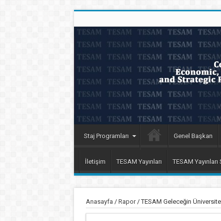
Staj Programları
Genel Başkan
İletişim
TESAM Yayınları
TESAM Yayınları
Anasayfa
/
Rapor
/
TESAM Geleceğin Üniversite