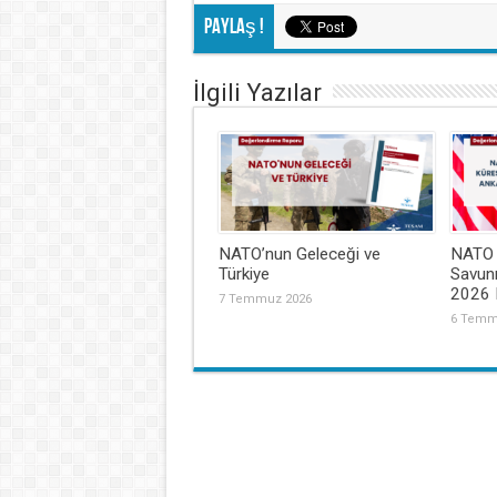
Paylaş !
İlgili Yazılar
NATO’nun Geleceği ve
NATO 3
Türkiye
Savun
2026 
7 Temmuz 2026
6 Temm