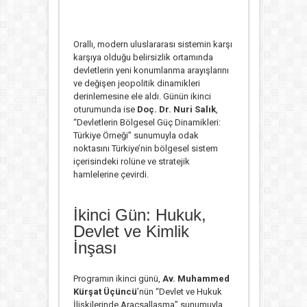
Orallı, modern uluslararası sistemin karşı
karşıya olduğu belirsizlik ortamında
devletlerin yeni konumlanma arayışlarını
ve değişen jeopolitik dinamikleri
derinlemesine ele aldı. Günün ikinci
oturumunda ise
Doç. Dr. Nuri Salık
,
“Devletlerin Bölgesel Güç Dinamikleri:
Türkiye Örneği” sunumuyla odak
noktasını Türkiye’nin bölgesel sistem
içerisindeki rolüne ve stratejik
hamlelerine çevirdi.
İkinci Gün: Hukuk,
Devlet ve Kimlik
İnşası
Programın ikinci günü,
Av. Muhammed
Kürşat Üçüncü
’nün “Devlet ve Hukuk
İlişkilerinde Araçsallaşma” sunumuyla