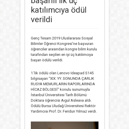
başarılı ilk üç
katılımcıya ödül
verildi
Genç Tesam 2019 Uluslararası Sosyal
Bilimler Öğrenci Kongresi’ne başvuran
öğrenciler arasından kongre bilim kurulu
tarafından seçilen en iyi üç katılımcıya
başarı ödülü verildi.
1.’lik ödülü olan Lenovo Ideapad S145
bilgisayarı “XIX. YY. SONUNDA ÇARLIK
RUSYA MEMURLARIN RAPORLARINDA
HİCAZ BÖLGESİ” konulu sunumuyla
İstanbul Üniversitesi Tarih Bölümü
Doktara öğrencisi Aıgul Asleava aldı.
Ödülü Bursa Uludağ Üniversitesi Rektör
Yardımcısı Prof. Dr. Feridun Yılmaz verdi.