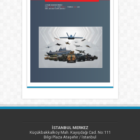
İSTANBUL MERKEZ
Küçükbakkalköy Mah. Kayışdağı Cad. No:111
Bilgi Plaza Ataşehir / İstanbul