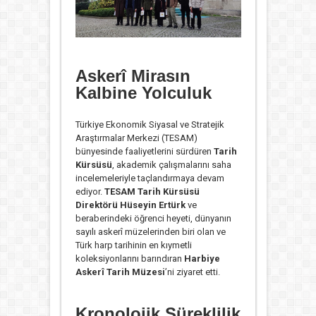
Askerî Mirasın
Kalbine Yolculuk
Türkiye Ekonomik Siyasal ve Stratejik
Araştırmalar Merkezi (TESAM)
bünyesinde faaliyetlerini sürdüren
Tarih
Kürsüsü
, akademik çalışmalarını saha
incelemeleriyle taçlandırmaya devam
ediyor.
TESAM Tarih Kürsüsü
Direktörü Hüseyin Ertürk
ve
beraberindeki öğrenci heyeti, dünyanın
sayılı askerî müzelerinden biri olan ve
Türk harp tarihinin en kıymetli
koleksiyonlarını barındıran
Harbiye
Askerî Tarih Müzesi
’ni ziyaret etti.
Kronolojik Süreklilik