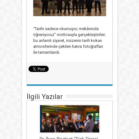
“Tarihi sadece okumuyor, mekânında
öğreniyoruz” mottosuyla gerçekleştirilen
bu anlamlı ziyaret, müzenin tarih kokan
atmosferinde çekilen hatıra fotoğrafları
ile tamamlandı.
İlgili Yazılar
Dr. İlyas Bozkurt “Türk Töresi