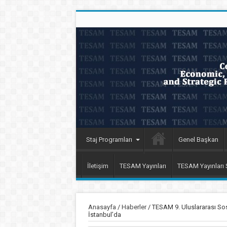
Staj Programları
Genel Başkan
İletişim
TESAM Yayınları
TESAM Yayınları
Anasayfa
/
Haberler
/
TESAM 9. Uluslararası Sos
İstanbul’da