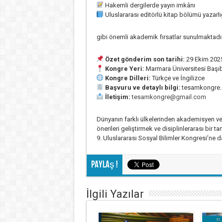
Hakemli dergilerde yayın imkânı
Uluslararası editörlü kitap bölümü yazarlı
gibi önemli akademik fırsatlar sunulmaktadır
Özet gönderim son tarihi:
29 Ekim 202
Kongre Yeri:
Marmara Üniversitesi Başı
Kongre Dilleri:
Türkçe ve İngilizce
Başvuru ve detaylı bilgi:
tesamkongre.
İletişim:
tesamkongre@gmail.com
Dünyanın farklı ülkelerinden akademisyen ve a
önerileri geliştirmek ve disiplinlerarası bir
9. Uluslararası Sosyal Bilimler Kongresi’ne d
Paylaş !
İlgili Yazılar