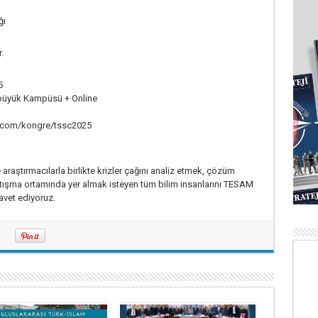
ğı
.
5
büyük Kampüsü + Online
com/kongre/tssc2025
raştırmacılarla birlikte krizler çağını analiz etmek, çözüm
 tartışma ortamında yer almak isteyen tüm bilim insanlarını TESAM
avet ediyoruz.