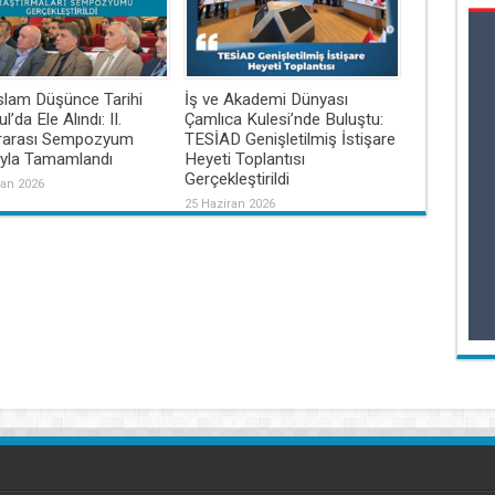
slam Düşünce Tarihi
İş ve Akademi Dünyası
l’da Ele Alındı: II.
Çamlıca Kulesi’nde Buluştu:
ararası Sempozyum
TESİAD Genişletilmiş İstişare
ıyla Tamamlandı
Heyeti Toplantısı
Gerçekleştirildi
ran 2026
25 Haziran 2026