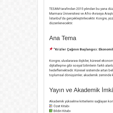
TESAM
tarafından 2015 yılından bu yana dü
Marmara Üniversitesi
ve
Afro-Avrasya Araştı
İstanbul’da gerçekleştirilecektir. Kongre, yü
düzenlenecektir.
Ana Tema
“Krizler Çağının Başlangıcı: Ekonomik
Kongre; uluslararası ilişkiler, küresel ekonom
dijitalleşme gibi sosyal bilimlerin farklı alan
hedeflemektedir. Küresel sistemde artan belir
toplumsal dönüşümler; akademik zeminde kap
Yayın ve Akademik İmkâ
Akademik yükselme kriterlerini sağlayan k
Özet Kitabı
Bildiri Kitabı