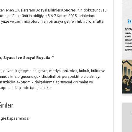
zenlenen Uluslararası Sosyal Bilimler Kongresi’nin dokuzuncusu,
rmaları Enstitüsü
iş birliğiyle 5-6-7 Kasım 2025 tarihlerinde
z yüze ve çevrimiçi oturumları bir araya getiren
hibrit formatta
, Siyasal ve Sosyal Boyutlar”
i, güvenlik çalışmaları, çevre, medya, psikoloji, hukuk, kültür ve
larında kriz olgusunu çok disiplinli bir perspektifle ele almayı
sizlikler, ekonomik dalgalanmalar, siyasal kırılmalar ve
samlı biçimde tartışılacaktır.
nlar
ongre kapsamında: