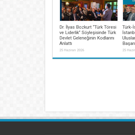
Dr. İlyas Bozkurt “Türk Töresi
Türk-İ
ve Liderlik” Söyleşisinde Türk
İstanbu
Devlet Geleneğinin Kodlarını
Ulusl
Anlattı
Başar
25 Haziran 2026
25 Hazi