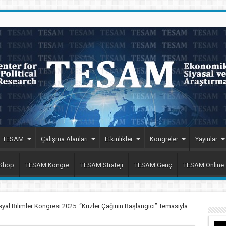
TESAM
Çalışma Alanları
Etkinlikler
Kongreler
Yayınlar
 Shop
TESAM Kongre
TESAM Strateji
TESAM Genç
TESAM Online
yal Bilimler Kongresi 2025: “Krizler Çağının Başlangıcı” Temasıyla