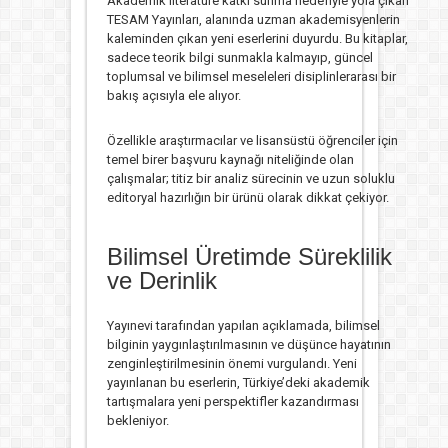
Akademik literatüre katkı sunma hedefiyle yola çıkan
TESAM Yayınları, alanında uzman akademisyenlerin
kaleminden çıkan yeni eserlerini duyurdu. Bu kitaplar,
sadece teorik bilgi sunmakla kalmayıp, güncel
toplumsal ve bilimsel meseleleri disiplinlerarası bir
bakış açısıyla ele alıyor.
Özellikle araştırmacılar ve lisansüstü öğrenciler için
temel birer başvuru kaynağı niteliğinde olan
çalışmalar; titiz bir analiz sürecinin ve uzun soluklu
editoryal hazırlığın bir ürünü olarak dikkat çekiyor.
Bilimsel Üretimde Süreklilik
ve Derinlik
Yayınevi tarafından yapılan açıklamada, bilimsel
bilginin yaygınlaştırılmasının ve düşünce hayatının
zenginleştirilmesinin önemi vurgulandı. Yeni
yayınlanan bu eserlerin, Türkiye’deki akademik
tartışmalara yeni perspektifler kazandırması
bekleniyor.