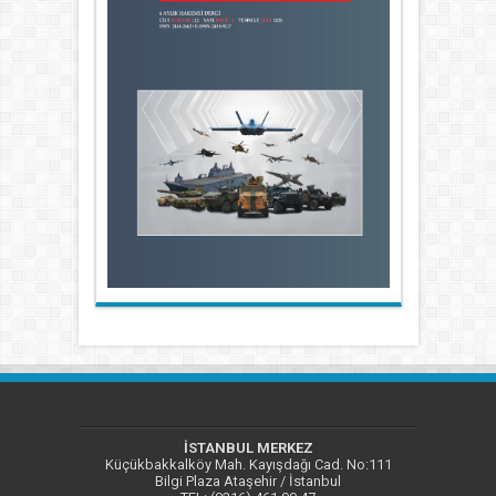
İSTANBUL MERKEZ
Küçükbakkalköy Mah. Kayışdağı Cad. No:111
Bilgi Plaza Ataşehir / İstanbul