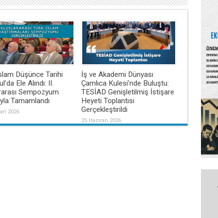
slam Düşünce Tarihi
İş ve Akademi Dünyası
l’da Ele Alındı: II.
Çamlıca Kulesi’nde Buluştu:
ararası Sempozyum
TESİAD Genişletilmiş İstişare
ıyla Tamamlandı
Heyeti Toplantısı
Gerçekleştirildi
ran 2026
25 Haziran 2026