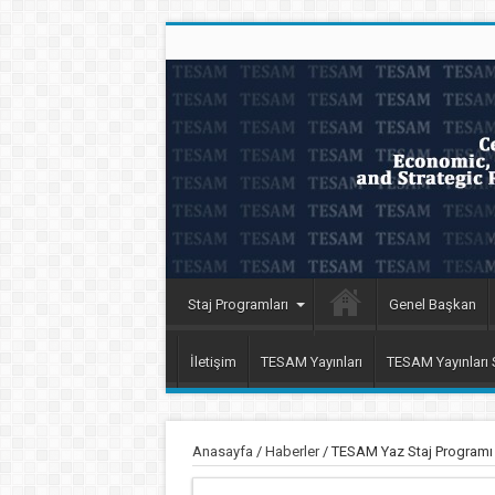
Staj Programları
Genel Başkan
İletişim
TESAM Yayınları
TESAM Yayınları
Anasayfa
/
Haberler
/
TESAM Yaz Staj Programı Ö