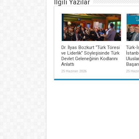
İlgili Yazılar
Dr. İlyas Bozkurt “Türk Töresi
Türk-İ
ve Liderlik” Söyleşisinde Türk
İstanbu
Devlet Geleneğinin Kodlarını
Ulusl
Anlattı
Başar
25 Haziran 2026
25 Hazi