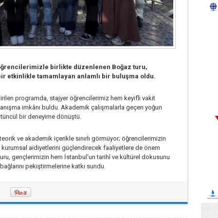
rencilerimizle birlikte düzenlenen Boğaz turu,
ir etkinlikle tamamlayan anlamlı bir buluşma oldu.
irilen programda, stajyer öğrencilerimiz hem keyifli vakit
 tanışma imkânı buldu. Akademik çalışmalarla geçen yoğun
ütüncül bir deneyime dönüştü.
eorik ve akademik içerikle sınırlı görmüyor; öğrencilerimizin
 ve kurumsal aidiyetlerini güçlendirecek faaliyetlere de önem
ru, gençlerimizin hem İstanbul’un tarihî ve kültürel dokusunu
ğlarını pekiştirmelerine katkı sundu.