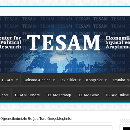
TESAM
Çalışma Alanları
Etkinlikler
Kongreler
Yayınlar
 Shop
TESAM Kongre
TESAM Strateji
TESAM Genç
TESAM Online
ğrencilerimizle Boğaz Turu Gerçekleştirildi