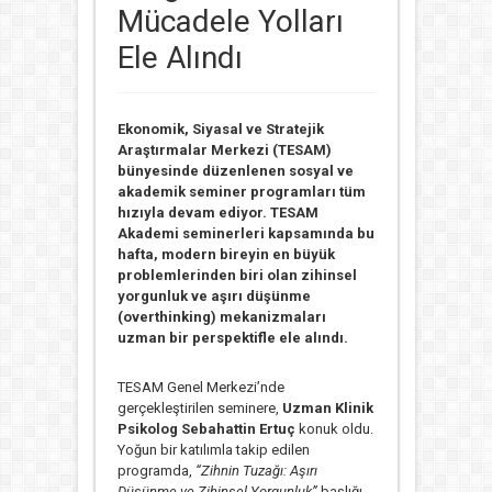
Mücadele Yolları
Ele Alındı
Ekonomik, Siyasal ve Stratejik
Araştırmalar Merkezi (TESAM)
bünyesinde düzenlenen sosyal ve
akademik seminer programları tüm
hızıyla devam ediyor. TESAM
Akademi seminerleri kapsamında bu
hafta, modern bireyin en büyük
problemlerinden biri olan zihinsel
yorgunluk ve aşırı düşünme
(overthinking) mekanizmaları
uzman bir perspektifle ele alındı.
TESAM Genel Merkezi’nde
gerçekleştirilen seminere,
Uzman Klinik
Psikolog Sebahattin Ertuç
konuk oldu.
Yoğun bir katılımla takip edilen
programda,
“Zihnin Tuzağı: Aşırı
Düşünme ve Zihinsel Yorgunluk”
başlığı